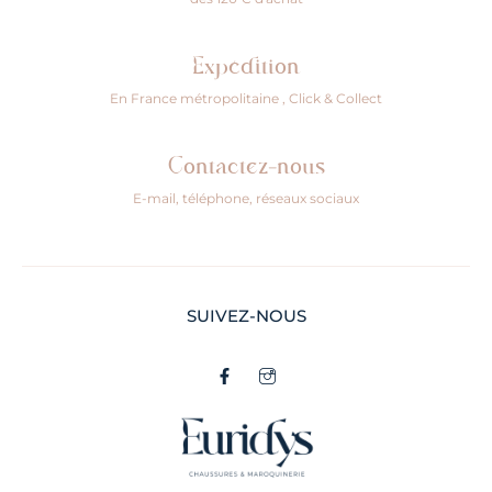
Expédition
En France métropolitaine , Click & Collect
Contactez-nous
E-mail, téléphone, réseaux sociaux
SUIVEZ-NOUS
F
I
a
c
c
o
e
n
b
-
o
i
o
n
k
s