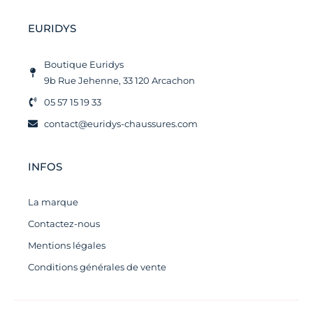
-
t
f
a
g
EURIDYS
r
a
m
Boutique Euridys
1
9b Rue Jehenne, 33 120 Arcachon
05 57 15 19 33
contact@euridys-chaussures.com
INFOS
La marque
Contactez-nous
Mentions légales
Conditions générales de vente