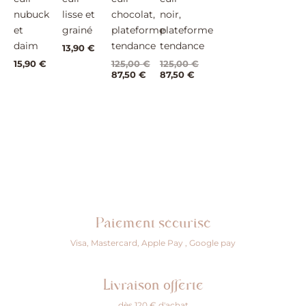
nubuck
lisse et
chocolat,
noir,
et
grainé
plateforme
plateforme
daim
tendance
tendance
13,90
€
15,90
€
125,00
€
125,00
€
87,50
€
87,50
€
Paiement sécurisé
Visa, Mastercard, Apple Pay , Google pay
Livraison offerte
dès 120 € d'achat